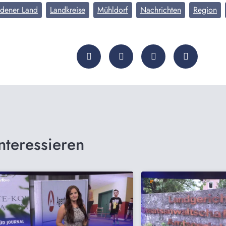
adener Land
Landkreise
Mühldorf
Nachrichten
Region
nteressieren