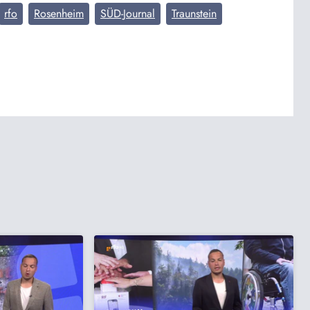
rfo
Rosenheim
SÜD-Journal
Traunstein