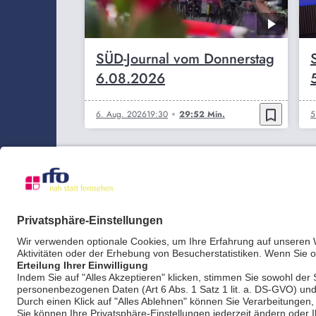
SÜD-Journal vom Donnerstag
6.08.2026
bookmark_border
6. Aug. 2026
19:30
29:52 Min.
5