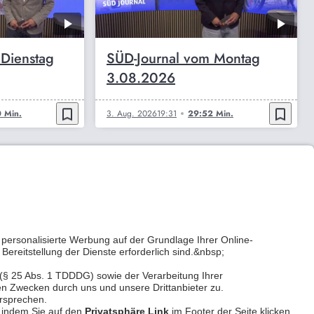
 Dienstag
SÜD-Journal vom Montag
3.08.2026
bookmark_border
bookmark_border
 Min.
3. Aug. 2026
19:31
29:52 Min.