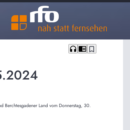
headphones
chrome_reader_mode
bookmark_border
5.2024
 und Berchtesgadener Land vom Donnerstag, 30.