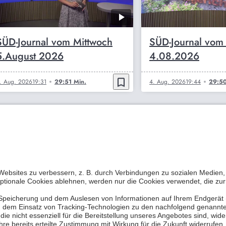
SÜD-Journal vom Mittwoch
SÜD-Journal vom
5.August 2026
4.08.2026
bookmark_border
. Aug. 2026
19:31
29:51 Min.
4. Aug. 2026
19:44
29:50