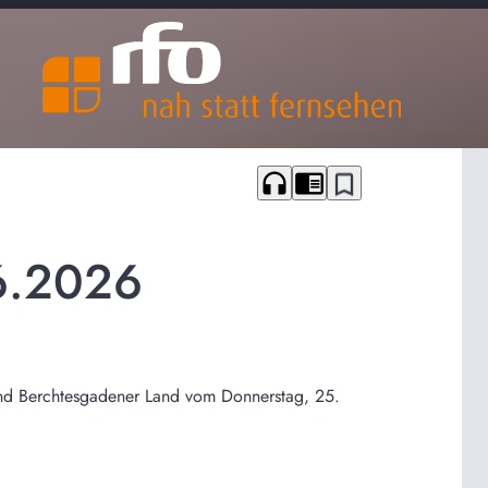
headphones
chrome_reader_mode
bookmark_border
6.2026
 und Berchtesgadener Land vom Donnerstag, 25.