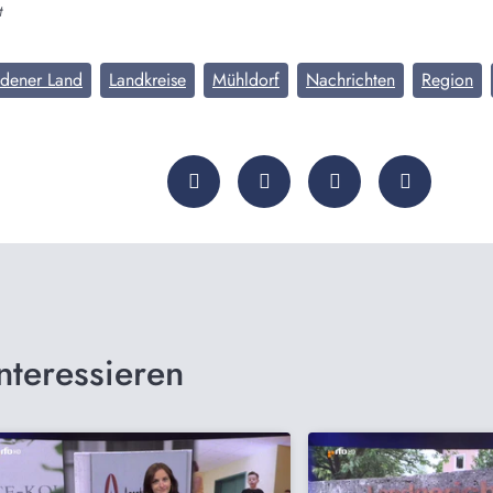
t
adener Land
Landkreise
Mühldorf
Nachrichten
Region
nteressieren