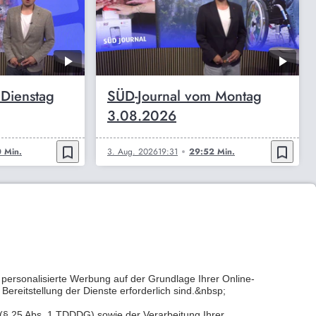
 Dienstag
SÜD-Journal vom Montag
3.08.2026
bookmark_border
bookmark_border
 Min.
3. Aug. 2026
19:31
29:52 Min.