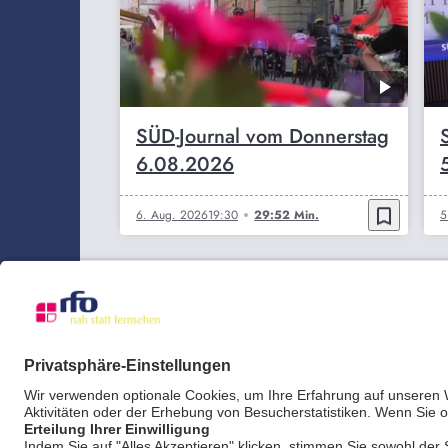
SÜD-Journal vom Donnerstag
6.08.2026
bookmark_border
6. Aug. 2026
19:30
29:52 Min.
5