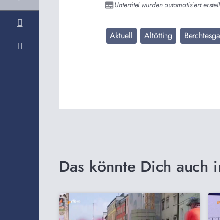
Untertitel wurden automatisiert erstell
Aktuell
Altötting
Berchtesg
Das könnte Dich auch i