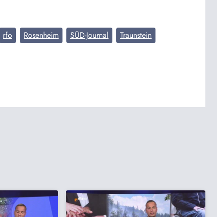
rfo
Rosenheim
SÜD-Journal
Traunstein