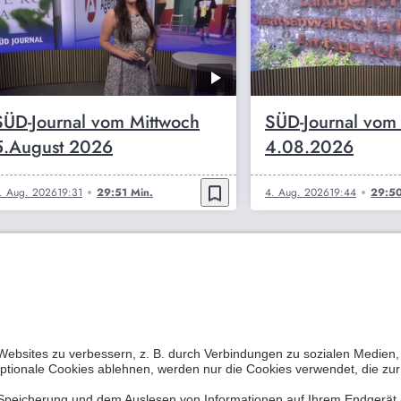
SÜD-Journal vom Mittwoch
SÜD-Journal vom
5.August 2026
4.08.2026
bookmark_border
. Aug. 2026
19:31
29:51 Min.
4. Aug. 2026
19:44
29:50