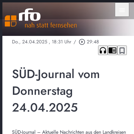
menu
Do., 24.04.2025
, 18:31 Uhr
/
play_circle_outline
29:48
headphones
chrome_reader_mode
bookmark_border
SÜD-Journal vom
Donnerstag
24.04.2025
SÜD-Journal – Aktuelle Nachrichten aus den Landkreisen