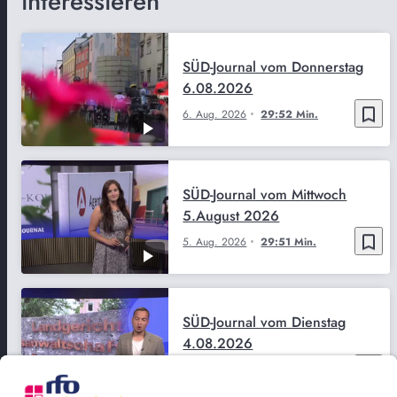
interessieren
SÜD-Journal vom Donnerstag
6.08.2026
bookmark_border
6. Aug. 2026
29:52 Min.
SÜD-Journal vom Mittwoch
5.August 2026
bookmark_border
5. Aug. 2026
29:51 Min.
SÜD-Journal vom Dienstag
4.08.2026
bookmark_border
4. Aug. 2026
29:50 Min.