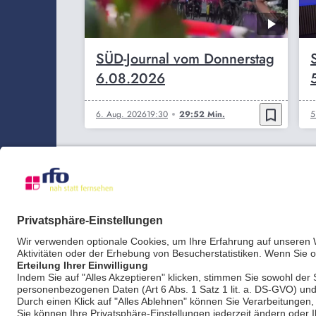
SÜD-Journal vom Donnerstag
6.08.2026
bookmark_border
6. Aug. 2026
19:30
29:52 Min.
5