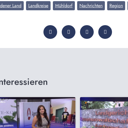
adener Land
Landkreise
Mühldorf
Nachrichten
Region
nteressieren