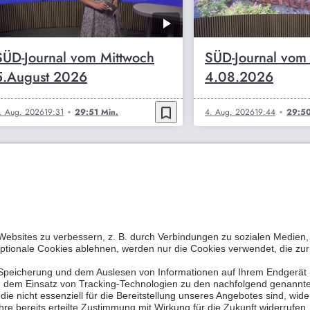
SÜD-Journal vom Mittwoch
SÜD-Journal vom
5.August 2026
4.08.2026
bookmark_border
. Aug. 2026
19:31
29:51 Min.
4. Aug. 2026
19:44
29:50