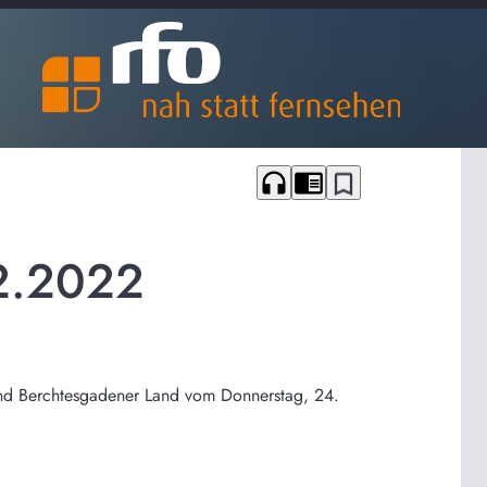
headphones
chrome_reader_mode
bookmark_border
02.2022
 und Berchtesgadener Land vom Donnerstag, 24.