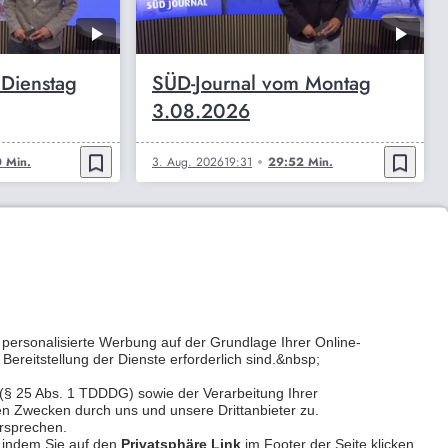
 Dienstag
SÜD-Journal vom Montag
3.08.2026
bookmark_border
bookmark_border
 Min.
3. Aug. 2026
19:31
29:52 Min.