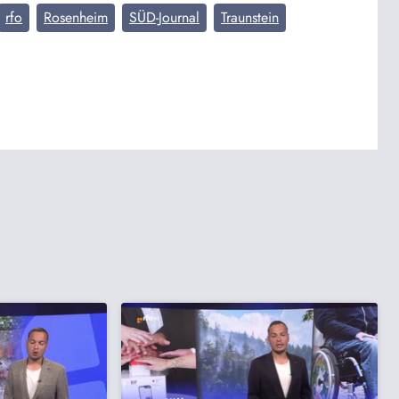
rfo
Rosenheim
SÜD-Journal
Traunstein