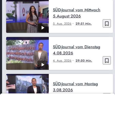
SÜD-Journal vom Mittwoch
5.August 2026
bookmark_border
5. Aug. 2026
29:51 Min.
SÜD-Journal vom Dienstag
4.08.2026
bookmark_border
4. Aug. 2026
29:50 Min.
SÜD-Journal vom Montag
3.08.2026
bookmark_border
3. Aug. 2026
29:52 Min.