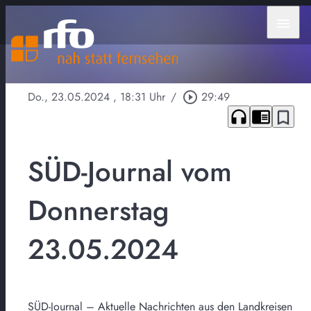
menu
Do., 23.05.2024
, 18:31 Uhr
/
play_circle_outline
29:49
headphones
chrome_reader_mode
bookmark_border
SÜD-Journal vom
Donnerstag
23.05.2024
SÜD-Journal – Aktuelle Nachrichten aus den Landkreisen