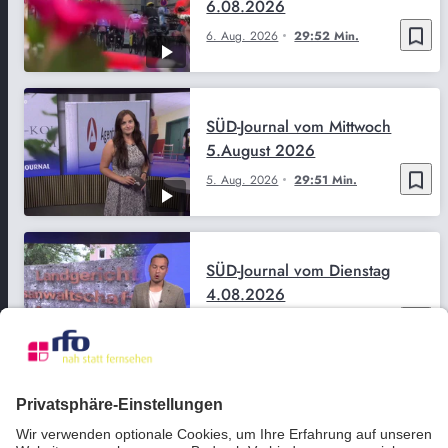
6.08.2026
bookmark_border
6. Aug. 2026
29:52 Min.
SÜD-Journal vom Mittwoch
5.August 2026
bookmark_border
5. Aug. 2026
29:51 Min.
SÜD-Journal vom Dienstag
4.08.2026
bookmark_border
4. Aug. 2026
29:50 Min.
SÜD-Journal vom Montag
3.08.2026