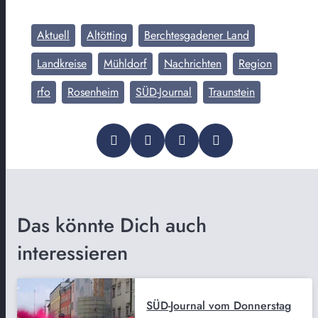
Aktuell
Altötting
Berchtesgadener Land
Landkreise
Mühldorf
Nachrichten
Region
rfo
Rosenheim
SÜD-Journal
Traunstein
Das könnte Dich auch
interessieren
SÜD-Journal vom Donnerstag