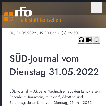
menu
Di., 31.05.2022
, 19:30 Uhr
/
play_circle_outline
29:50
headphones
chrome_reader_mode
bookmark_border
SÜD-Journal vom
Dienstag 31.05.2022
SÜD-Journal – Aktuelle Nachrichten aus den Landkreisen
Rosenheim,Traunstein, Mühldorf, Altötting und
Berchtesgadener Land vom Dienstag, 31. Mai 2022.