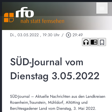
menu
Di., 03.05.2022
, 19:30 Uhr
/
play_circle_outline
29:49
headphones
chrome_reader_mode
bookmark_border
SÜD-Journal vom
Dienstag 3.05.2022
SÜD-Journal – Aktuelle Nachrichten aus den Landkreisen
Rosenheim,Traunstein, Mühldorf, Altötting und
Berchtesgadener Land vom Dienstag, 3. Mai 2022.