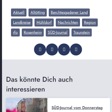
Aktuell
Altötting
Berchtesgadener Land
Landkreise
Mühldorf
Nachrichten
Region
rfo
Rosenheim
SÜD-Journal
Traunstein
Das könnte Dich auch
interessieren
SÜD-Journal vom Donnerstag