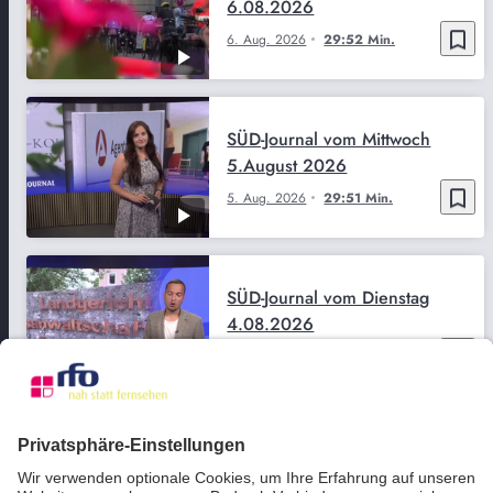
6.08.2026
bookmark_border
6. Aug. 2026
29:52 Min.
SÜD-Journal vom Mittwoch
5.August 2026
bookmark_border
5. Aug. 2026
29:51 Min.
SÜD-Journal vom Dienstag
4.08.2026
bookmark_border
4. Aug. 2026
29:50 Min.
SÜD-Journal vom Montag
3.08.2026