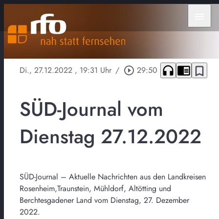
menu
headphones
chrome_reader_mode
bookmark_border
Di., 27.12.2022
, 19:31 Uhr
/
play_circle_outline
29:50
SÜD-Journal vom
Dienstag 27.12.2022
SÜD-Journal – Aktuelle Nachrichten aus den Landkreisen
Rosenheim,Traunstein, Mühldorf, Altötting und
Berchtesgadener Land vom Dienstag, 27. Dezember
2022.