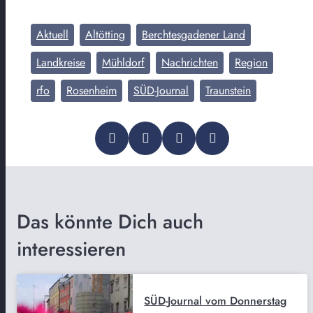
Aktuell
Altötting
Berchtesgadener Land
Landkreise
Mühldorf
Nachrichten
Region
rfo
Rosenheim
SÜD-Journal
Traunstein
Das könnte Dich auch
interessieren
SÜD-Journal vom Donnerstag