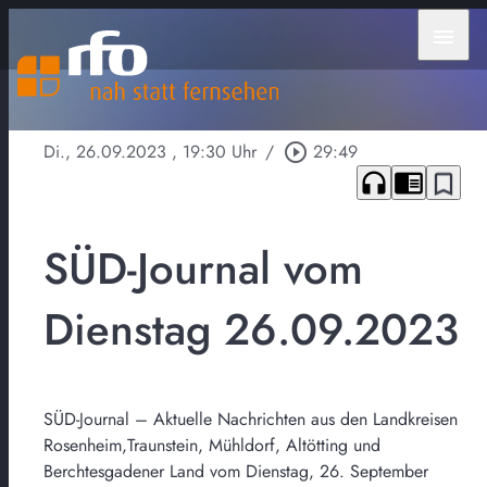
menu
Di., 26.09.2023
, 19:30 Uhr
/
play_circle_outline
29:49
headphones
chrome_reader_mode
bookmark_border
SÜD-Journal vom
Dienstag 26.09.2023
SÜD-Journal – Aktuelle Nachrichten aus den Landkreisen
Rosenheim,Traunstein, Mühldorf, Altötting und
Berchtesgadener Land vom Dienstag, 26. September