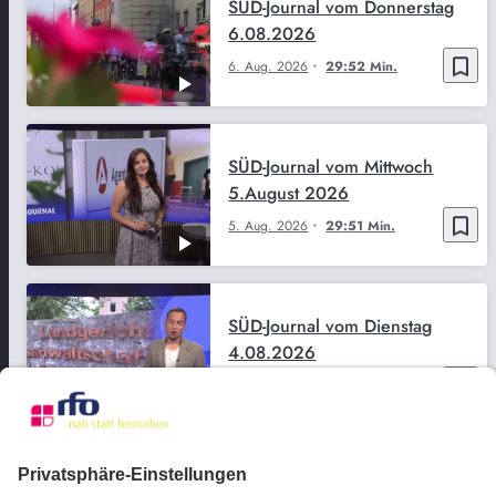
SÜD-Journal vom Donnerstag
6.08.2026
bookmark_border
6. Aug. 2026
29:52 Min.
SÜD-Journal vom Mittwoch
5.August 2026
bookmark_border
5. Aug. 2026
29:51 Min.
SÜD-Journal vom Dienstag
4.08.2026
bookmark_border
4. Aug. 2026
29:50 Min.
SÜD-Journal vom Montag