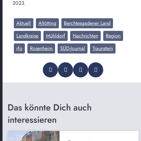
2023.
Aktuell
Altötting
Berchtesgadener Land
Landkreise
Mühldorf
Nachrichten
Region
rfo
Rosenheim
SÜD-Journal
Traunstein
Das könnte Dich auch
interessieren