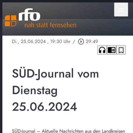
menu
Di., 25.06.2024
, 19:30 Uhr
/
play_circle_outline
29:49
headphones
chrome_reader_mode
bookmark_border
SÜD-Journal vom
Dienstag
25.06.2024
SÜD-Journal – Aktuelle Nachrichten aus den Landkreisen