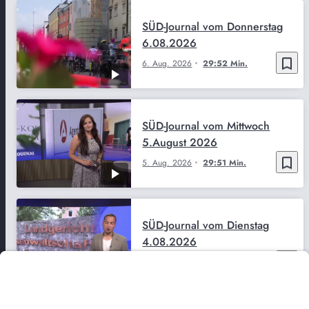
SÜD-Journal vom Donnerstag
6.08.2026
bookmark_border
6. Aug. 2026
29:52 Min.
SÜD-Journal vom Mittwoch
5.August 2026
bookmark_border
5. Aug. 2026
29:51 Min.
SÜD-Journal vom Dienstag
4.08.2026
bookmark_border
4. Aug. 2026
29:50 Min.