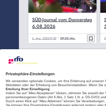
SÜD-Journal vom Donnerstag
6.08.2026
bookmark_border
6. Aug. 2026
19:30
29:52 Min.
5