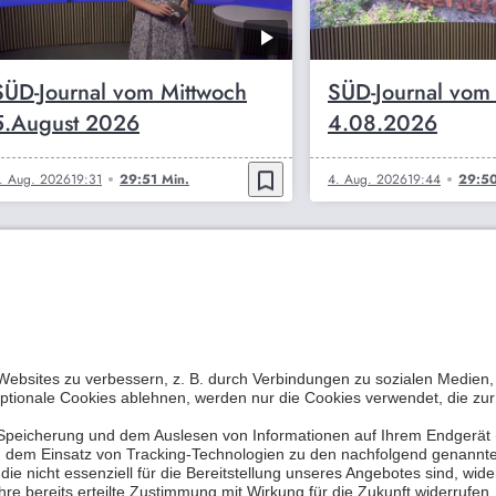
SÜD-Journal vom Mittwoch
SÜD-Journal vom
5.August 2026
4.08.2026
bookmark_border
. Aug. 2026
19:31
29:51 Min.
4. Aug. 2026
19:44
29:50