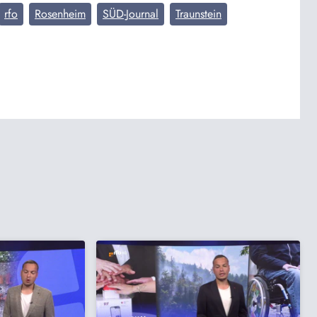
rfo
Rosenheim
SÜD-Journal
Traunstein