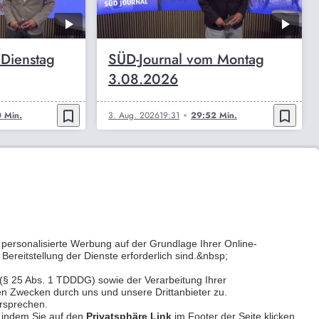
 Dienstag
SÜD-Journal vom Montag
3.08.2026
bookmark_border
bookmark_border
 Min.
3. Aug. 2026
19:31
29:52 Min.