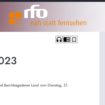
headphones
chrome_reader_mode
bookmark_border
2023
und Berchtesgadener Land vom Dienstag, 21.