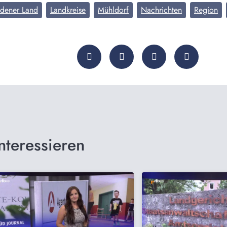
adener Land
Landkreise
Mühldorf
Nachrichten
Region
nteressieren