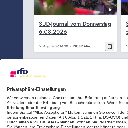
SÜD-Journal vom Donnerstag
6.08.2026
bookmark_border
6. Aug. 2026
19:30
29:52 Min.
5