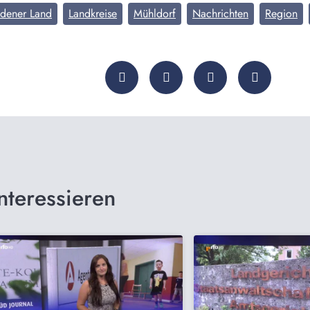
adener Land
Landkreise
Mühldorf
Nachrichten
Region
nteressieren