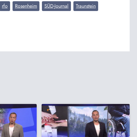
rfo
Rosenheim
SÜD-Journal
Traunstein