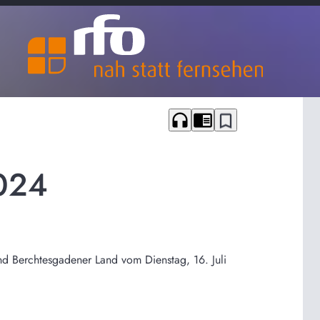
headphones
chrome_reader_mode
bookmark_border
2024
nd Berchtesgadener Land vom Dienstag, 16. Juli