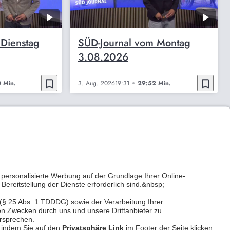
 Dienstag
SÜD-Journal vom Montag
3.08.2026
bookmark_border
bookmark_border
 Min.
3. Aug. 2026
19:31
29:52 Min.