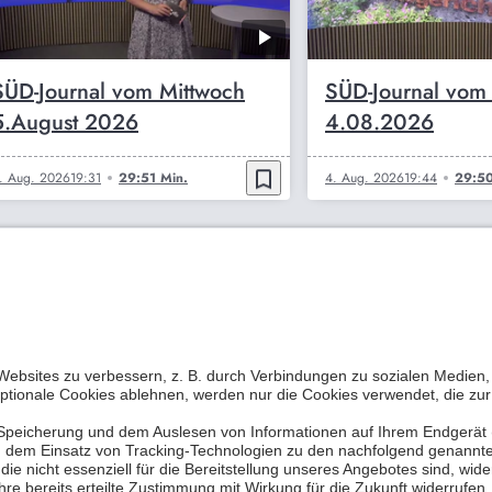
SÜD-Journal vom Mittwoch
SÜD-Journal vom
5.August 2026
4.08.2026
bookmark_border
. Aug. 2026
19:31
29:51 Min.
4. Aug. 2026
19:44
29:50