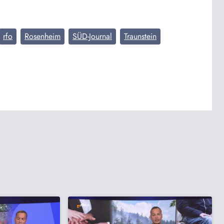
rfo
Rosenheim
SÜD-Journal
Traunstein