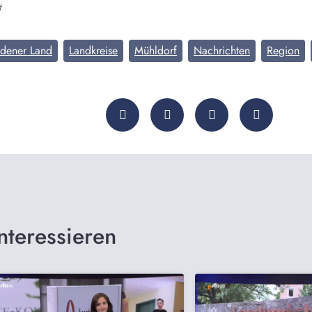
t
adener Land
Landkreise
Mühldorf
Nachrichten
Region
nteressieren