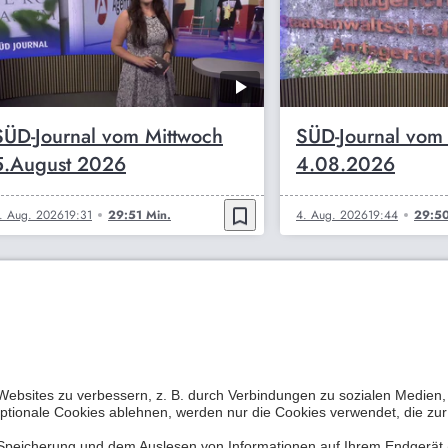
SÜD-Journal vom Mittwoch
SÜD-Journal vom
5.August 2026
4.08.2026
bookmark_border
. Aug. 2026
19:31
29:51 Min.
4. Aug. 2026
19:44
29:50