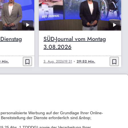
 Dienstag
SÜD-Journal vom Montag
3.08.2026
bookmark_border
bookmark_border
 Min.
3. Aug. 2026
19:31
29:52 Min.