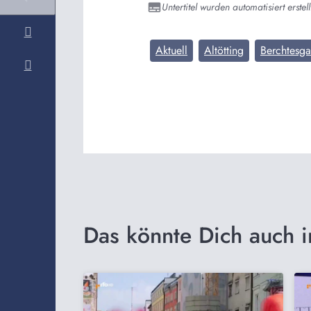
Untertitel wurden automatisiert erstell
Aktuell
Altötting
Berchtesg
Das könnte Dich auch i