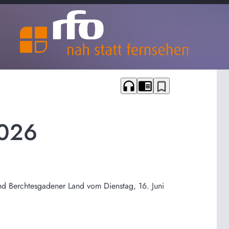
headphones
chrome_reader_mode
bookmark_border
2026
nd Berchtesgadener Land vom Dienstag, 16. Juni