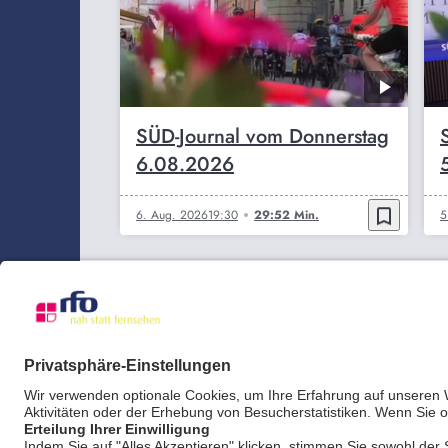
SÜD-Journal vom Donnerstag
6.08.2026
bookmark_border
6. Aug. 2026
19:30
29:52 Min.
5