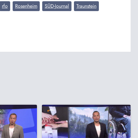
rfo
Rosenheim
SÜD-Journal
Traunstein