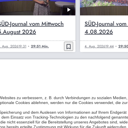
SÜD-Journal vom Mittwoch
SÜD-Journal vom
5.August 2026
4.08.2026
bookmark_border
. Aug. 2026
19:31
29:51 Min.
4. Aug. 2026
19:44
29:50