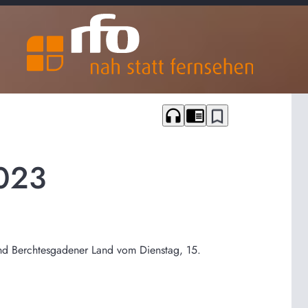
headphones
chrome_reader_mode
bookmark_border
2023
und Berchtesgadener Land vom Dienstag, 15.