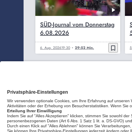
SÜD-Journal vom Donnerstag
6.08.2026
bookmark_border
6. Aug. 2026
19:30
29:52 Min.
5