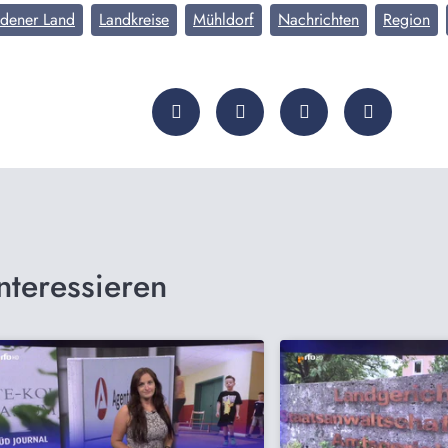
adener Land
Landkreise
Mühldorf
Nachrichten
Region
nteressieren