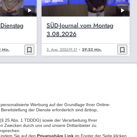
 Dienstag
SÜD-Journal vom Montag
3.08.2026
bookmark_border
bookmark_border
 Min.
3. Aug. 2026
19:31
29:52 Min.