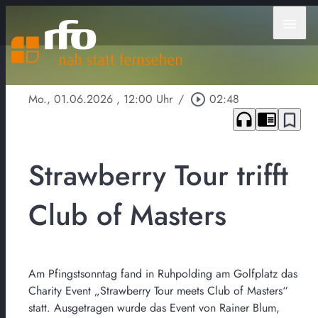
menu
Mo., 01.06.2026
, 12:00 Uhr
/
play_circle_outline
02:48
headphones
chrome_reader_mode
bookmark_border
Strawberry Tour trifft
Club of Masters
Am Pfingstsonntag fand in Ruhpolding am Golfplatz das
Charity Event „Strawberry Tour meets Club of Masters“
statt. Ausgetragen wurde das Event von Rainer Blum,