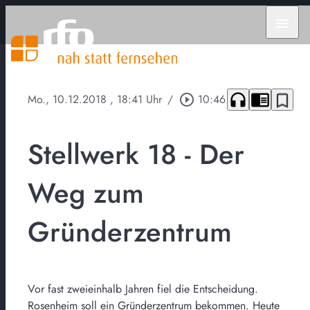
menu
headphones
chrome_reader_mode
bookmark_border
Mo., 10.12.2018
, 18:41 Uhr
/
play_circle_outline
10:46
Stellwerk 18 - Der
Weg zum
Gründerzentrum
Vor fast zweieinhalb Jahren fiel die Entscheidung.
Rosenheim soll ein Gründerzentrum bekommen. Heute