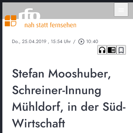
menu
Do., 25.04.2019
, 15:54 Uhr
/
play_circle_outline
10:40
headphones
chrome_reader_mode
bookmark_border
Stefan Mooshuber,
Schreiner-Innung
Mühldorf, in der Süd-
Wirtschaft