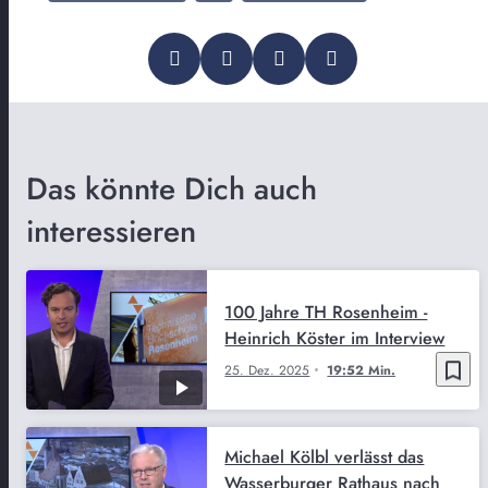
Das könnte Dich auch
interessieren
100 Jahre TH Rosenheim -
Heinrich Köster im Interview
bookmark_border
25. Dez. 2025
19:52 Min.
Michael Kölbl verlässt das
Wasserburger Rathaus nach