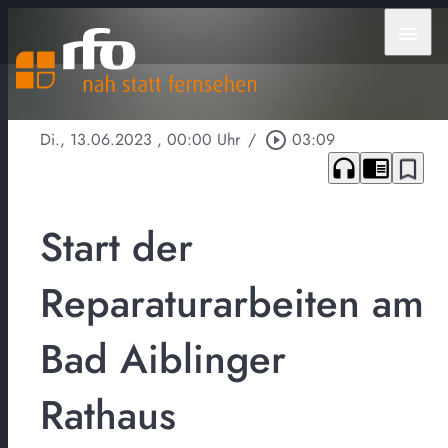
menu
Di., 13.06.2023
, 00:00 Uhr
/
play_circle_outline
03:09
headphones
chrome_reader_mode
bookmark_border
Start der
Reparaturarbeiten am
Bad Aiblinger
Rathaus