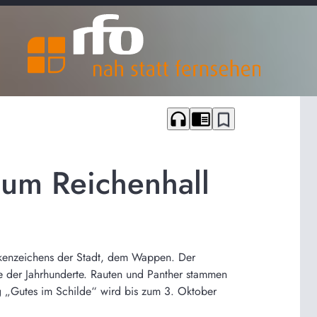
headphones
chrome_reader_mode
bookmark_border
eum Reichenhall
rkenzeichens der Stadt, dem Wappen. Der
 der Jahrhunderte. Rauten und Panther stammen
ng „Gutes im Schilde“ wird bis zum 3. Oktober