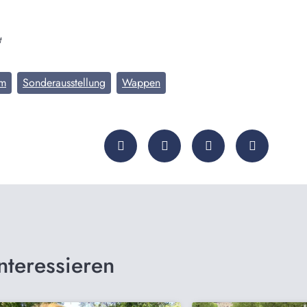
t
um
Sonderausstellung
Wappen
nteressieren