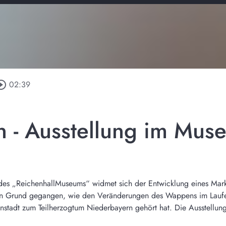
rcle_outline
02:39
 - Ausstellung im Mus
g des „ReichenhallMuseums“ widmet sich der Entwicklung eines Ma
en Grund gegangen, wie den Veränderungen des Wappens im Laufe
nenstadt zum Teilherzogtum Niederbayern gehört hat. Die Ausstellu