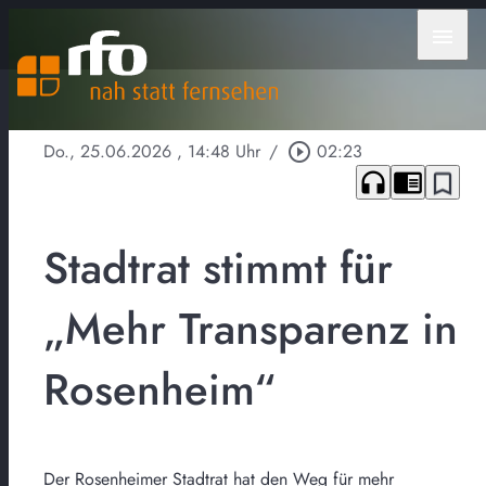
menu
Do., 25.06.2026
, 14:48 Uhr
/
play_circle_outline
02:23
headphones
chrome_reader_mode
bookmark_border
Stadtrat stimmt für
„Mehr Transparenz in
Rosenheim“
Der Rosenheimer Stadtrat hat den Weg für mehr