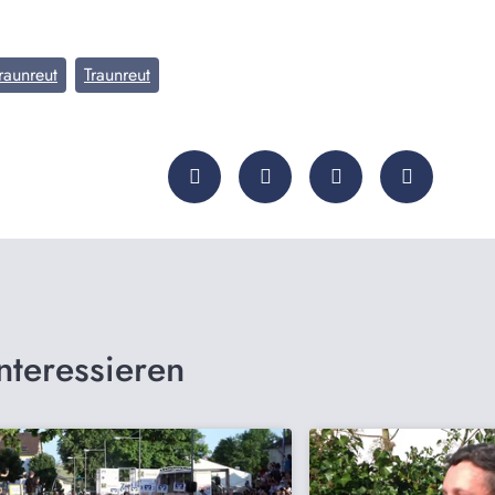
raunreut
Traunreut
nteressieren