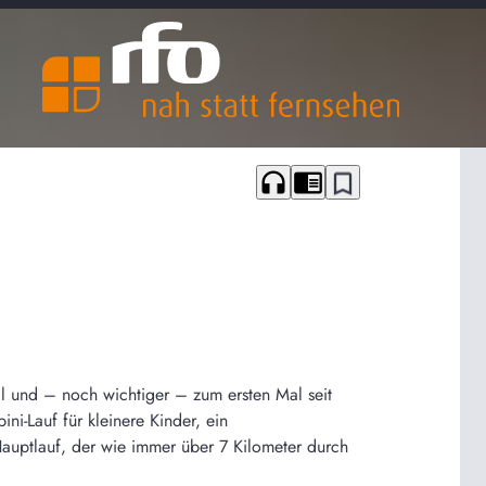
headphones
chrome_reader_mode
bookmark_border
Mal und – noch wichtiger – zum ersten Mal seit
i-Lauf für kleinere Kinder, ein
 Hauptlauf, der wie immer über 7 Kilometer durch