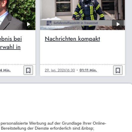
ebnis bei
Nachrichten kompakt
rwahl in
bookmark_border
bookmark_border
4 Min.
29. Jan. 2026
16:30
01:11 Min.