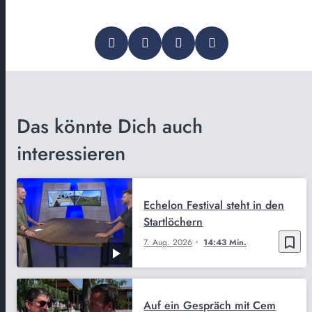
Das könnte Dich auch
interessieren
Echelon Festival steht in den
Startlöchern
bookmark_border
7. Aug. 2026
14:43 Min.
Auf ein Gespräch mit Cem