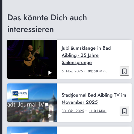
Das könnte Dich auch
interessieren
Jubiläumsklänge in Bad
Aibling - 25 Jahre
Saitensprünge
bookmark_border
6. Nov. 2025
03:58 Min.
Stadtjournal Bad Aibling TV im
November 2025
bookmark_border
30. Okt. 2025
11:01 Min.