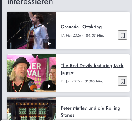
interessieren
Granada - Ottakring
bookmark_border
17. Mai 2026
04:37 Min.
The Red Devils featuring Mick
Jagger
bookmark_border
11. Juli 2026
01:00 Min.
Peter Maffay und die Rolling
Stones
bookmark_border
10. Juli 2026
03:10 Min.