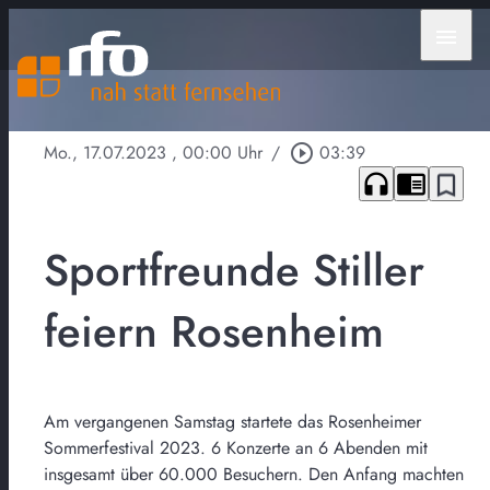
menu
Mo., 17.07.2023
, 00:00 Uhr
/
play_circle_outline
03:39
headphones
chrome_reader_mode
bookmark_border
Sportfreunde Stiller
feiern Rosenheim
Am vergangenen Samstag startete das Rosenheimer
Sommerfestival 2023. 6 Konzerte an 6 Abenden mit
insgesamt über 60.000 Besuchern. Den Anfang machten