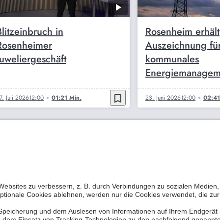
Blitzeinbruch in
Rosenheim erhält
Rosenheimer
Auszeichnung für
Juweliergeschäft
kommunales
Energiemanagem
bookmark_border
7. Juli 2026
12:00
01:21 Min.
23. Juni 2026
12:00
02:41