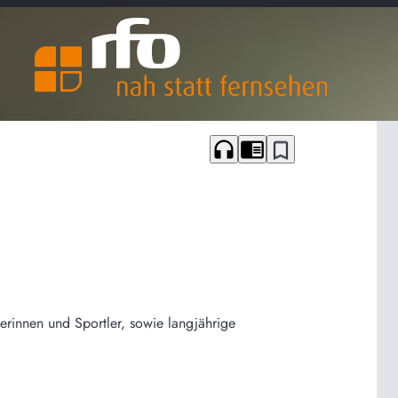
headphones
chrome_reader_mode
bookmark_border
erinnen und Sportler, sowie langjährige