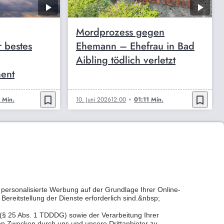
Mordprozess gegen
 bestes
Ehemann – Ehefrau in Bad
Aibling tödlich verletzt
ent
bookmark_border
bookmark_border
 Min.
10. Juni 2026
12:00
01:11 Min.