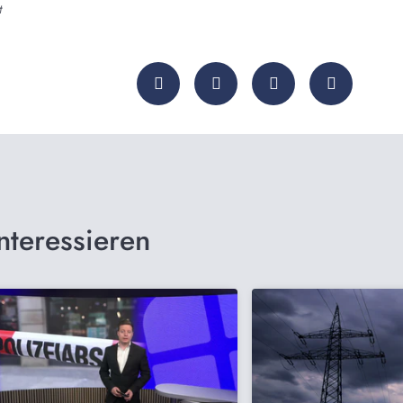
t
nteressieren