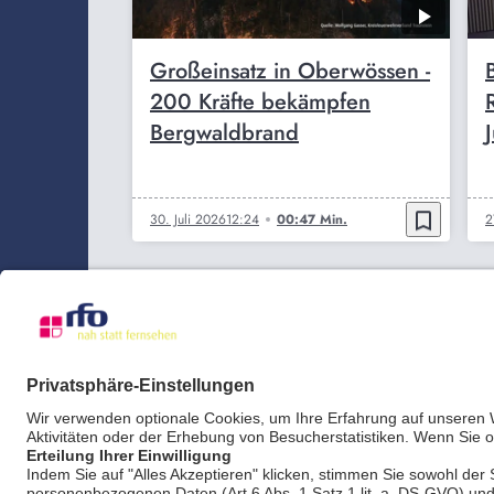
Großeinsatz in Oberwössen -
200 Kräfte bekämpfen
Bergwaldbrand
bookmark_border
30. Juli 2026
12:24
00:47 Min.
2