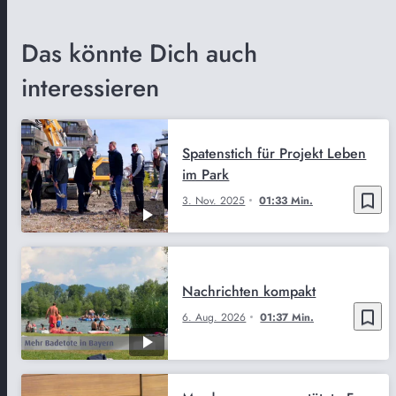
Das könnte Dich auch
interessieren
Spatenstich für Projekt Leben
im Park
bookmark_border
3. Nov. 2025
01:33 Min.
Nachrichten kompakt
bookmark_border
6. Aug. 2026
01:37 Min.