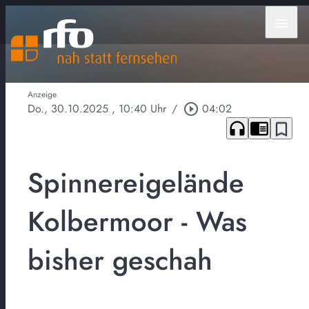
menu
Anzeige
Do., 30.10.2025
, 10:40 Uhr
/
play_circle_outline
04:02
headphones
chrome_reader_mode
bookmark_border
Spinnereigelände
Kolbermoor - Was
bisher geschah