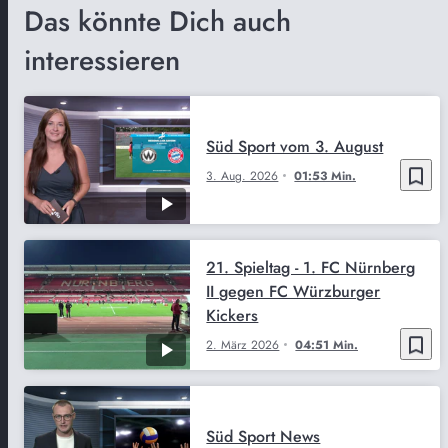
Das könnte Dich auch
interessieren
Süd Sport vom 3. August
bookmark_border
3. Aug. 2026
01:53 Min.
21. Spieltag - 1. FC Nürnberg
II gegen FC Würzburger
Kickers
bookmark_border
2. März 2026
04:51 Min.
Süd Sport News