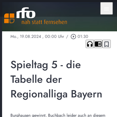
menu
Mo., 19.08.2024
, 00:00 Uhr
/
play_circle_outline
01:30
headphones
chrome_reader_mode
bookmark_border
Spieltag 5 - die
Tabelle der
Regionalliga Bayern
Burghausen gewinnt, Buchbach leider auch an diesem