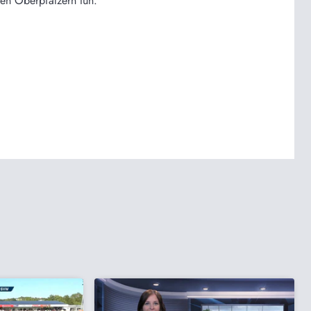
en Oberpfälzern tun.