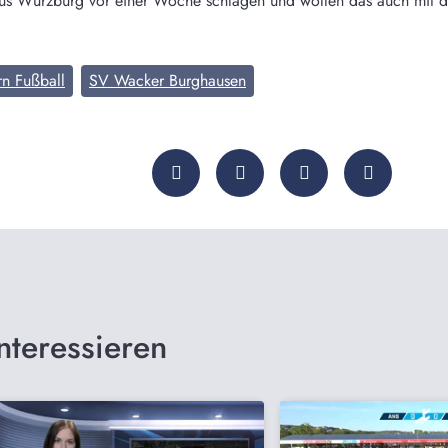
 aus Würzburg vor einer Woche schlagen und wollen das auch mit d
rn Fußball
SV Wacker Burghausen
nteressieren