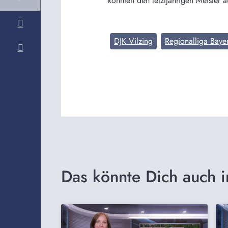
konnten den letztjährigen Meister
DJK Vilzing
Regionalliga Baye
Das könnte Dich auch i