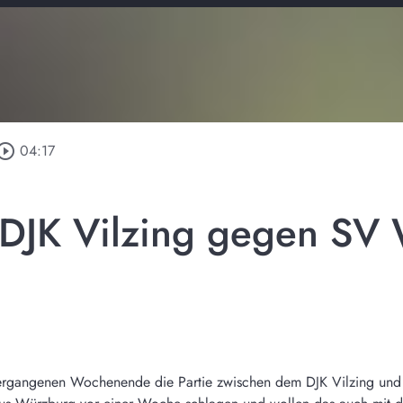
_circle_outline
04:17
- DJK Vilzing gegen SV
rgangenen Wochenende die Partie zwischen dem DJK Vilzing un