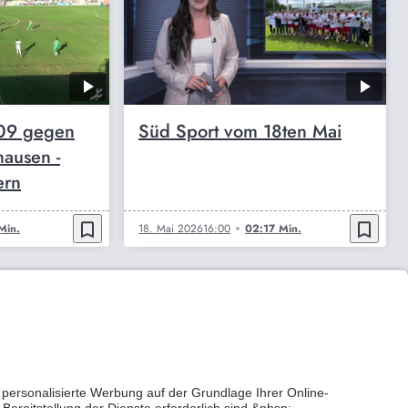
09 gegen
Süd Sport vom 18ten Mai
ausen -
ern
bookmark_border
bookmark_border
Min.
18. Mai 2026
16:00
02:17 Min.