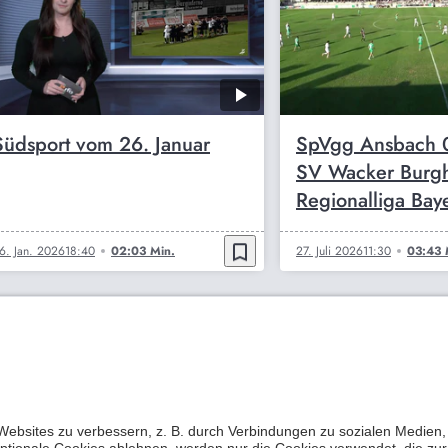
Südsport vom 26. Januar
SpVgg Ansbach 
SV Wacker Burgh
Regionalliga Bay
bookmark_border
6. Jan. 2026
18:40
02:03 Min.
27. Juli 2026
11:30
03:43 