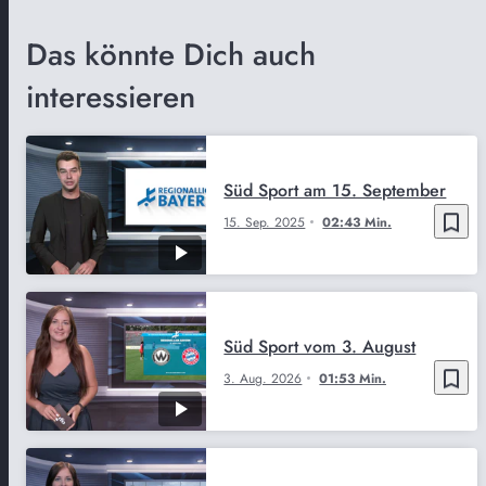
Das könnte Dich auch
interessieren
Süd Sport am 15. September
bookmark_border
15. Sep. 2025
02:43 Min.
Süd Sport vom 3. August
bookmark_border
3. Aug. 2026
01:53 Min.