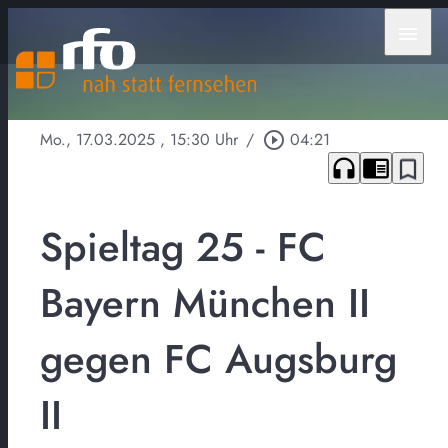
menu
Mo., 17.03.2025
, 15:30 Uhr
/
play_circle_outline
04:21
headphones
chrome_reader_mode
bookmark_border
Spieltag 25 - FC
Bayern München II
gegen FC Augsburg
II