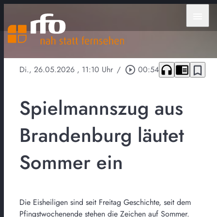
menu
headphones
chrome_reader_mode
bookmark_border
Di., 26.05.2026
, 11:10 Uhr
/
play_circle_outline
00:54
Spielmannszug aus
Brandenburg läutet
Sommer ein
Die Eisheiligen sind seit Freitag Geschichte, seit dem
Pfingstwochenende stehen die Zeichen auf Sommer.