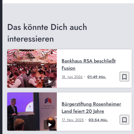
Das könnte Dich auch
interessieren
Bankhaus RSA beschließt
Fusion
bookmark_border
18. Juni 2026
01:49 Min.
Bürgerstiftung Rosenheimer
Land feiert 20 Jahre
bookmark_border
17. Nov. 2025
02:54 Min.