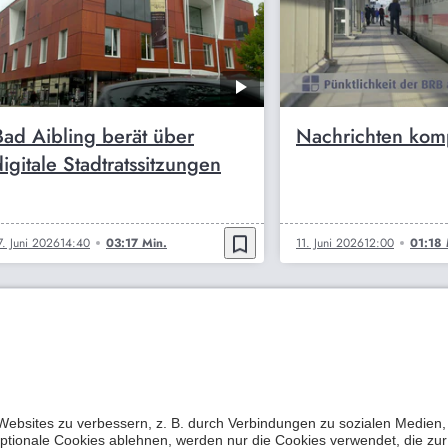
Bad Aibling berät über
Nachrichten kom
digitale Stadtratssitzungen
bookmark_border
7. Juni 2026
14:40
03:17 Min.
11. Juni 2026
12:00
01:18 