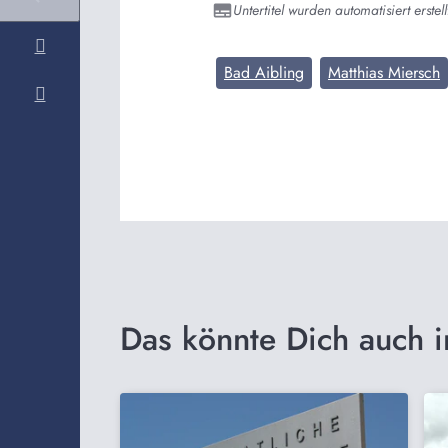
Untertitel wurden automatisiert erstell
Bad Aibling
Matthias Miersch
Das könnte Dich auch i