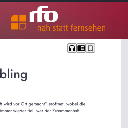
headphones
chrome_reader_mode
bookmark_border
bling
t wird vor Ort gemacht“ eröffnet, wobei die
mmer wieder fiel, war der Zusammenhalt.