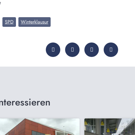
t
SPD
Winterklausur
nteressieren