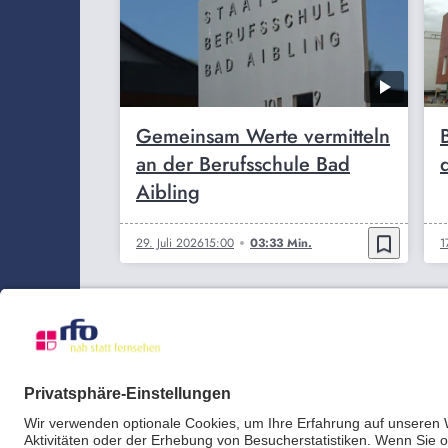
Gemeinsam Werte vermitteln
an der Berufsschule Bad
Aibling
bookmark_border
29. Juli 2026
15:00
03:33 Min.
1