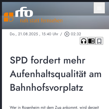
menu
Do., 21.08.2025
, 15:40 Uhr
/
play_circle_outline
02:32
headphones
chrome_reader_mode
bookmark_border
SPD fordert mehr
Aufenhaltsqualität am
Bahnhofsvorplatz
Wer in Rosenheim mit dem Zug ankommt, wird derzeit