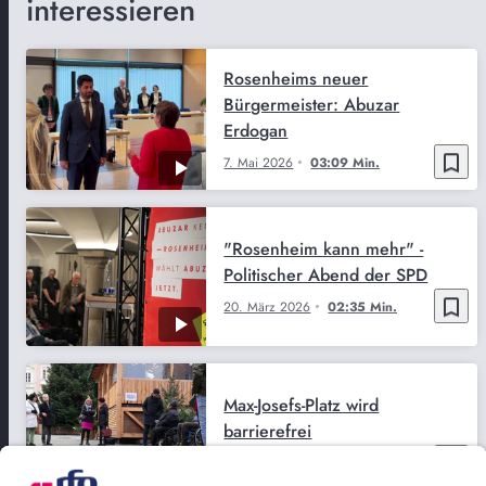
interessieren
Rosenheims neuer
Bürgermeister: Abuzar
Erdogan
bookmark_border
7. Mai 2026
03:09 Min.
"Rosenheim kann mehr" -
Politischer Abend der SPD
bookmark_border
20. März 2026
02:35 Min.
Max-Josefs-Platz wird
barrierefrei
bookmark_border
19. Dez. 2025
03:16 Min.