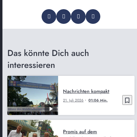
Das könnte Dich auch
interessieren
Nachrichten kompakt
bookmark_border
21. Juli 2026
01:06 Min.
Promis auf dem