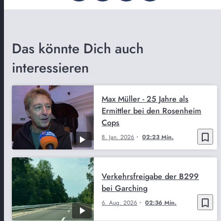
Das könnte Dich auch
interessieren
Max Müller - 25 Jahre als
Ermittler bei den Rosenheim
Cops
bookmark_border
8. Jan. 2026
02:23 Min.
Verkehrsfreigabe der B299
bei Garching
bookmark_border
6. Aug. 2026
02:36 Min.