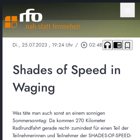
menu
headphones
chrome_reader_mode
bookmark_border
Di., 25.07.2023
, 19:24 Uhr
/
play_circle_outline
02:48
Shades of Speed in
Waging
Was täte man auch sonst an einem sonnigen
Sommersonntag: Da kommen 270 Kilometer
Radlrundfahrt gerade recht- zumindest für einen Teil der
Teilnehmerinnen und Teilnehmer der SHADES-OF-SPEED-