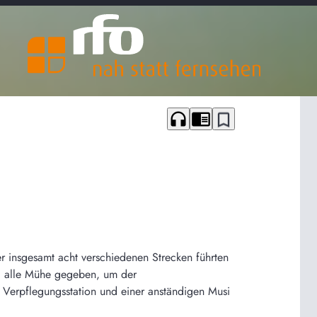
headphones
chrome_reader_mode
bookmark_border
r insgesamt acht verschiedenen Strecken führten
g alle Mühe gegeben, um der
n Verpflegungsstation und einer anständigen Musi