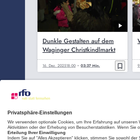
Dunkle Gestalten auf dem
Waginger Christkindlmarkt
bookmark_border
16. Dez. 2025
18:00
03:37 Min.
9