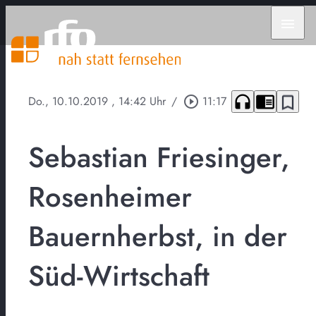
menu
headphones
chrome_reader_mode
bookmark_border
Do., 10.10.2019
, 14:42 Uhr
/
play_circle_outline
11:17
Sebastian Friesinger,
Rosenheimer
Bauernherbst, in der
Süd-Wirtschaft