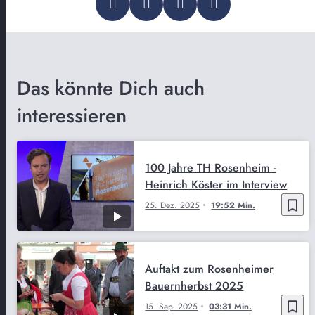
Das könnte Dich auch
interessieren
100 Jahre TH Rosenheim -
Heinrich Köster im Interview
bookmark_border
25. Dez. 2025
19:52 Min.
Auftakt zum Rosenheimer
Bauernherbst 2025
bookmark_border
15. Sep. 2025
03:31 Min.