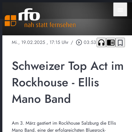
menu
headphones
chrome_reader_mode
bookmark_border
Mi., 19.02.2025
, 17:15 Uhr
/
play_circle_outline
03:53
Schweizer Top Act im
Rockhouse - Ellis
Mano Band
Am 3. März gastiert im Rockhouse Salzburg die Ellis
Mano Band, eine der erfolgreichsten Bluesrock-