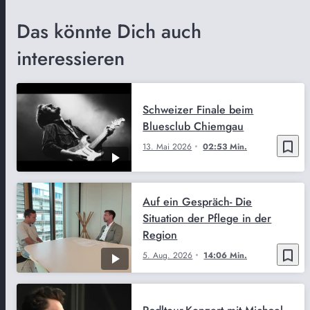
Das könnte Dich auch
interessieren
Schweizer Finale beim
Bluesclub Chiemgau
bookmark_border
13. Mai 2026
02:53 Min.
Auf ein Gespräch- Die
Situation der Pflege in der
Region
bookmark_border
5. Aug. 2026
14:06 Min.