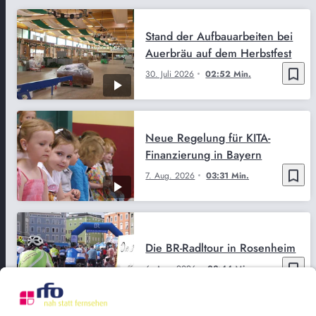
Stand der Aufbauarbeiten bei
Auerbräu auf dem Herbstfest
bookmark_border
30. Juli 2026
02:52 Min.
Neue Regelung für KITA-
Finanzierung in Bayern
bookmark_border
7. Aug. 2026
03:31 Min.
Die BR-Radltour in Rosenheim
bookmark_border
6. Aug. 2026
03:44 Min.