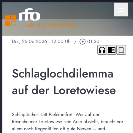
menu
Do., 25.06.2026
, 12:00 Uhr
/
play_circle_outline
01:30
headphones
chrome_reader_mode
bookmark_border
Schlaglochdilemma
auf der Loretowiese
Schlaglöcher statt Parkkomfort: Wer auf der
Rosenheimer Loretowiese sein Auto abstellt, braucht vor
allem nach Regenfällen oft gute Nerven – und