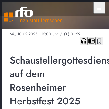
menu
Mi., 10.09.2025
, 16:00 Uhr
/
play_circle_outline
01:59
headphones
chrome_reader_mode
bookmark_border
Schaustellergottesdien
auf dem
Rosenheimer
Herbstfest 2025