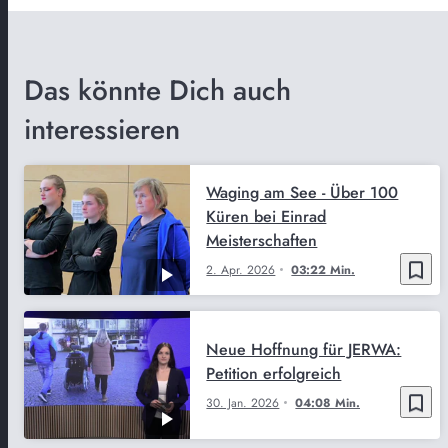
Das könnte Dich auch
interessieren
Waging am See - Über 100
Küren bei Einrad
Meisterschaften
bookmark_border
2. Apr. 2026
03:22 Min.
Neue Hoffnung für JERWA:
Petition erfolgreich
bookmark_border
30. Jan. 2026
04:08 Min.