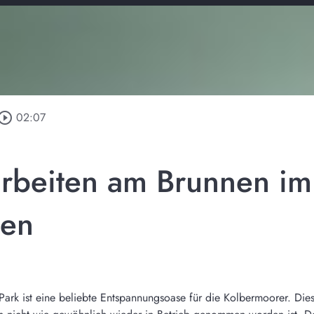
y_circle_outline
02:07
rbeiten am Brunnen im 
sen
-Park ist eine beliebte Entspannungsoase für die Kolbermoorer. D