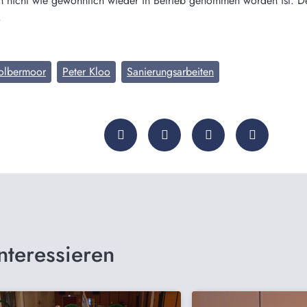
en nicht wie gewöhnlich wieder in Betrieb genommen worden ist. De
.
olbermoor
Peter Kloo
Sanierungsarbeiten
nteressieren