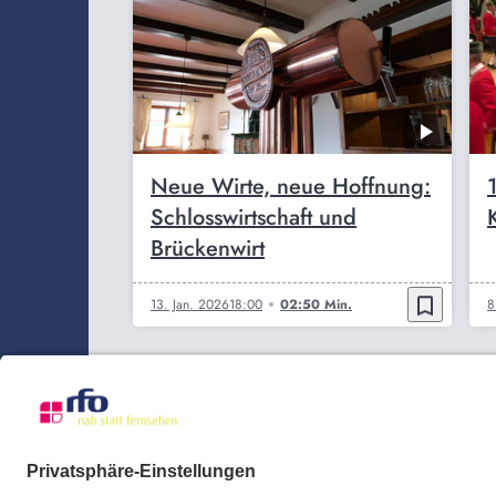
Neue Wirte, neue Hoffnung:
Schlosswirtschaft und
Brückenwirt
bookmark_border
13. Jan. 2026
18:00
02:50 Min.
8