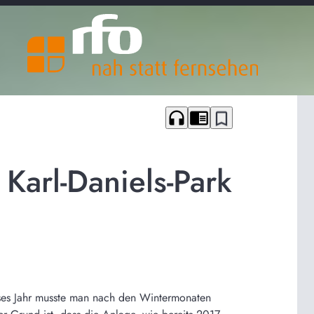
headphones
chrome_reader_mode
bookmark_border
Karl-Daniels-Park
ieses Jahr musste man nach den Wintermonaten