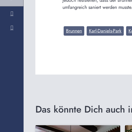
jedoch feststellen, dass der Brunn
umfangreich saniert werden musste
Brunnen
Karl-Daniels-Park
K
Das könnte Dich auch i