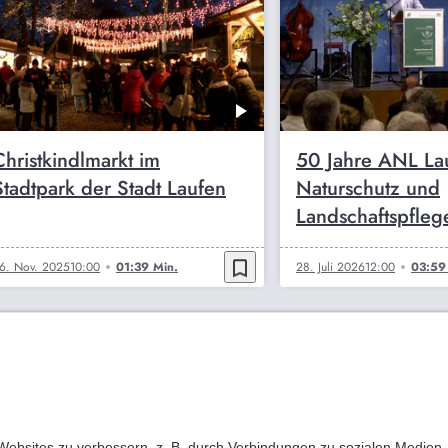
Christkindlmarkt im
50 Jahre ANL Lau
Stadtpark der Stadt Laufen
Naturschutz und
Landschaftspfleg
bookmark_border
6. Nov. 2025
10:00
01:39 Min.
28. Juli 2026
12:00
03:59