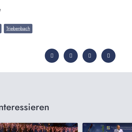
t
Triebenbach
nteressieren