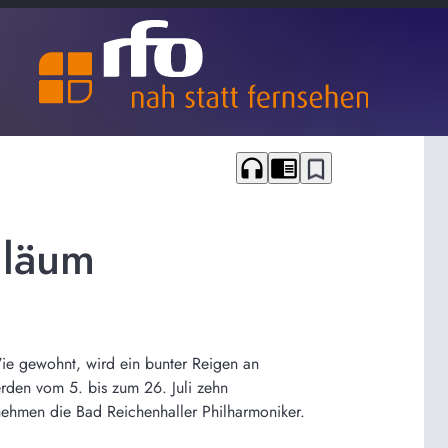
headphones
chrome_reader_mode
bookmark_border
iläum
Wie gewohnt, wird ein bunter Reigen an
erden vom 5. bis zum 26. Juli zehn
rnehmen die Bad Reichenhaller Philharmoniker.