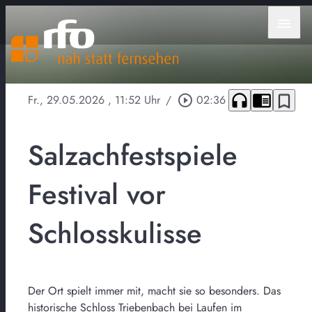
menu
headphones
chrome_reader_mode
bookmark_border
Fr., 29.05.2026
, 11:52 Uhr
/
play_circle_outline
02:36
Salzachfestspiele
Festival vor
Schlosskulisse
Der Ort spielt immer mit, macht sie so besonders. Das
historische Schloss Triebenbach bei Laufen im