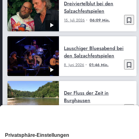
Dreiviertelblut bei den
Salzachfestspielen
bookmark_border
15. Juli 2026
06:09 Min.
Lauschiger Bluesabend bei
den Salzachfestspielen
bookmark_border
8. Juni 2026
01:46 Min.
Der Fluss der Zeit in
Burghausen
bookmark_border
3. Aug. 2026
04:21 Min.
Großeinsatz in Oberwössen -