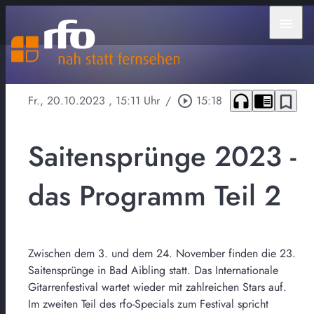
menu
headphones
chrome_reader_mode
bookmark_border
Fr., 20.10.2023
, 15:11 Uhr
/
play_circle_outline
15:18
Saitensprünge 2023 -
das Programm Teil 2
Zwischen dem 3. und dem 24. November finden die 23.
Saitensprünge in Bad Aibling statt. Das Internationale
Gitarrenfestival wartet wieder mit zahlreichen Stars auf.
Im zweiten Teil des rfo-Specials zum Festival spricht