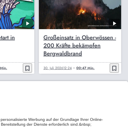
art in
Großeinsatz in Oberwössen -
200 Kräfte bekämpfen
Bergwaldbrand
bookmark_border
bookmark_border
Min.
30. Juli 2026
12:24
00:47 Min.