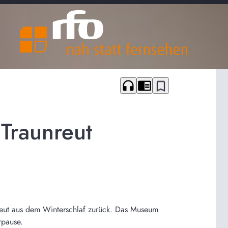
headphones
chrome_reader_mode
bookmark_border
Traunreut
eut aus dem Winterschlaf zurück. Das Museum
rpause.