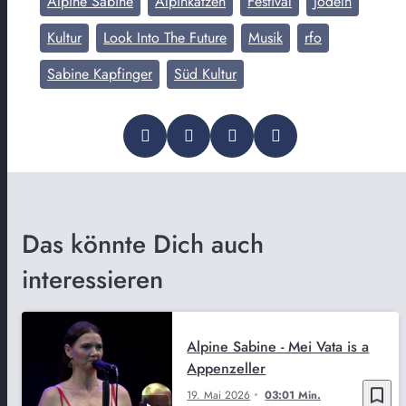
Alpine Sabine
Alpinkatzen
Festival
Jodeln
Kultur
Look Into The Future
Musik
rfo
Sabine Kapfinger
Süd Kultur
Das könnte Dich auch
interessieren
Alpine Sabine - Mei Vata is a
Appenzeller
bookmark_border
19. Mai 2026
03:01 Min.