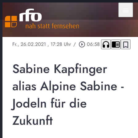
menu
headphones
chrome_reader_mode
bookmark_border
Fr., 26.02.2021
, 17:28 Uhr
/
play_circle_outline
06:58
Sabine Kapfinger
alias Alpine Sabine -
Jodeln für die
Zukunft