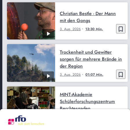
Christian Bestle - Der Mann
mit den Gongs
bookmark_border
3. Aug. 2026
13:30 Min.
Trockenheit und Gewitter
sorgen für mehrere Brände in
der Region
bookmark_border
3. Aug. 2026
01:07 Min.
MINT-Akademie
Schülerforschungszentrum
Berchtesgaden
bookmark_border
29. Juli 2026
02:59 Min.