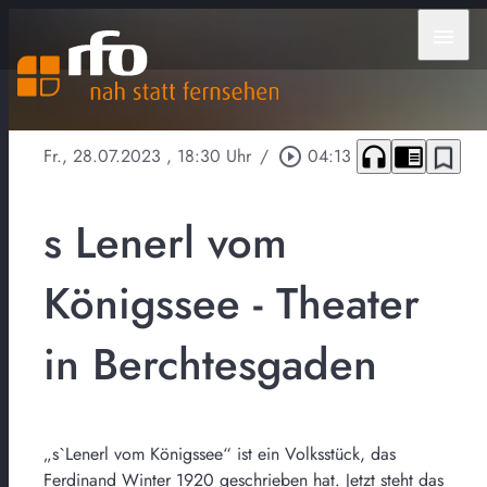
menu
headphones
chrome_reader_mode
bookmark_border
Fr., 28.07.2023
, 18:30 Uhr
/
play_circle_outline
04:13
s Lenerl vom
Königssee - Theater
in Berchtesgaden
„s`Lenerl vom Königssee“ ist ein Volksstück, das
Ferdinand Winter 1920 geschrieben hat. Jetzt steht das