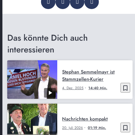
Das könnte Dich auch
interessieren
Stephan Semmelmayr ist
Stammzellen-Kurier
bookmark_border
4. Dez. 2025
14:40 Min.
Nachrichten kompakt
bookmark_border
20. Juli 2026
01:19 Min.