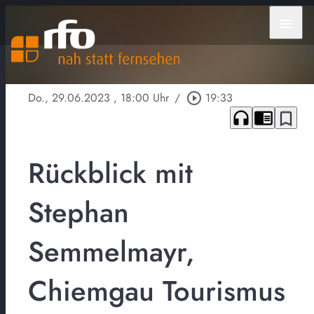
menu
Do., 29.06.2023
, 18:00 Uhr
/
play_circle_outline
19:33
headphones
chrome_reader_mode
bookmark_border
Rückblick mit
Stephan
Semmelmayr,
Chiemgau Tourismus