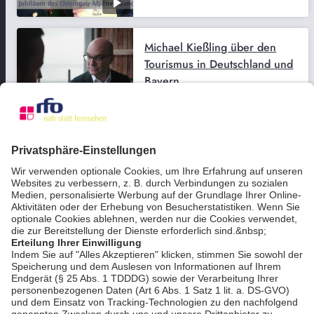
Michael Kießling über den
Tourismus in Deutschland und
Bayern
bookmark_border
2. Juli 2026
07:25 Min.
Nachrichten kompakt
bookmark_border
23. Juni 2026
01:43 Min.