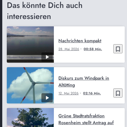
Das könnte Dich auch
interessieren
Nachrichten kompakt
bookmark_border
28. Mai 2026
00:58 Min.
Diskurs zum Windpark in
Altötting
bookmark_border
12. Mai 2026
02:16 Min.
Grüne Stadtratsfraktion
Rosenheim stellt Antrag auf