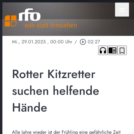
menu
Mi., 29.01.2025
, 00:00 Uhr
/
play_circle_outline
02:27
headphones
chrome_reader_mode
bookmark_border
Rotter Kitzretter
suchen helfende
Hände
Alle Jahre wieder ist der Frühling eine gefährliche Zeit