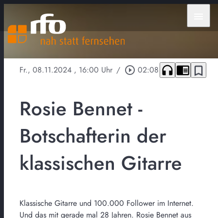
menu
headphones
chrome_reader_mode
bookmark_border
Fr., 08.11.2024
, 16:00 Uhr
/
play_circle_outline
02:08
Rosie Bennet -
Botschafterin der
klassischen Gitarre
Klassische Gitarre und 100.000 Follower im Internet.
Und das mit gerade mal 28 Jahren. Rosie Bennet aus