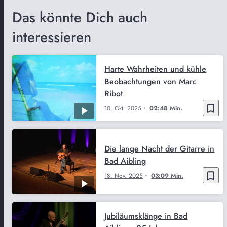
Das könnte Dich auch
interessieren
Harte Wahrheiten und kühle
Beobachtungen von Marc
Ribot
bookmark_border
10. Okt. 2025
02:48 Min.
Die lange Nacht der Gitarre in
Bad Aibling
bookmark_border
18. Nov. 2025
03:09 Min.
Jubiläumsklänge in Bad